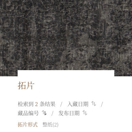
拓片
检索到
2
条结果
入藏日期
藏品编号
发布日期
拓片形式
整纸(2)