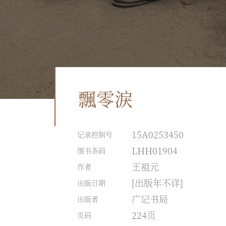
飄零淚
15A0253450
记录控制号
LHH01904
图书条码
王祖元
作者
[出版年不详]
出版日期
广记书局
出版者
224页
页码